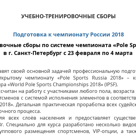
УЧЕБНО-ТРЕНИРОВОЧНЫЕ СБОРЫ
Подготовка к чемпионату России 2018
очные сборы по системе чемпионата «Pole Spo
в г. Санкт-Петербург с 23 февраля по 4 марта
вят своей основной задачей профессиональную подгот
ткрытому чемпионату «Pole Sports Russia 2018» –
 «World Pole Sports Championships 2018» (IPSF).
читан на работу с участниками любого пола, возраста 
тсменов с системой исполнения элементов в соответс
 2018». Детальная практическая проработка всех судей
очного процесса.
ля всех слоёв населения и предоставляет существ
г. Специально для курса разработано несколько видо
уппового размещения спортсменов, VIP-опции, а так